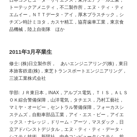
トーテックアメニティ，不二製作所，エヌ・ティ・ティ
エムイー，ＮＴＴデータ・アイ，厚木プラスチック，シ
チズン時計ミヨタ，カスヤ精工，協育歯車工業，東京食
品機械，陸上自衛隊 ほか
2011年3月卒業生
修士: (株)日立製作所， あいエンジニアリング(株)，東日
本旅客鉄道(株)，東芝トランスポートエンジニアリング，
三波工業株式会社
学部: ＪＲ東日本，INAX，アルプス電気，ＴＩＳ，ＡＬＳ
ＯＫ綜合警備保障，山洋電気，タチエス，乃村工藝社，
マミヤ・オーピー，セントラル警備保障，フォーカスシ
ステムズ，自動車部品工業，アイ・エス・ビー，アイエ
ックス・ナレッジ，ドリーム・アーツ，マスダック，日
立アドバンストデジタル，エヌ・ティ・ティ・データ・
システム技術，新陽社，中央コンピュータシステム，前