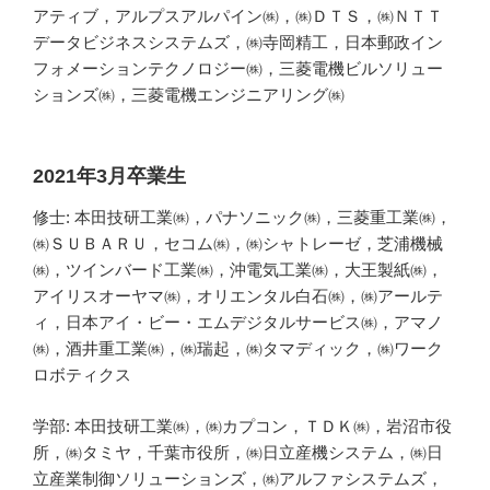
アティブ，アルプスアルパイン㈱，㈱ＤＴＳ，㈱ＮＴＴ
データビジネスシステムズ，㈱寺岡精工，日本郵政イン
フォメーションテクノロジー㈱，三菱電機ビルソリュー
ションズ㈱，三菱電機エンジニアリング㈱
2021年3月卒業生
修士: 本田技研工業㈱，パナソニック㈱，三菱重工業㈱，
㈱ＳＵＢＡＲＵ，セコム㈱，㈱シャトレーゼ，芝浦機械
㈱，ツインバード工業㈱，沖電気工業㈱，大王製紙㈱，
アイリスオーヤマ㈱，オリエンタル白石㈱，㈱アールテ
ィ，日本アイ・ビー・エムデジタルサービス㈱，アマノ
㈱，酒井重工業㈱，㈱瑞起，㈱タマディック，㈱ワーク
ロボティクス
学部: 本田技研工業㈱，㈱カプコン，ＴＤＫ㈱，岩沼市役
所，㈱タミヤ，千葉市役所，㈱日立産機システム，㈱日
立産業制御ソリューションズ，㈱アルファシステムズ，