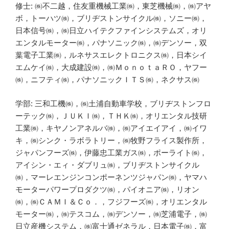
修士: ㈱不二越，住友重機械工業㈱，東芝機械㈱，㈱アヤ
ボ，トーハツ㈱，ブリヂストンサイクル㈱，ソニー㈱，
日本信号㈱，㈱日立ハイテクファインシステムズ，オリ
エンタルモーター㈱，パナソニック㈱，㈱デンソー，双
葉電子工業㈱，ルネサスエレクトロニクス㈱，日本シイ
エムケイ㈱，大成建設㈱，㈱ＭｏｎｏｔａＲＯ，ヤフー
㈱，ニフティ㈱，パナソニックＩＴＳ㈱，ネクサス㈱
学部: 三和工機㈱，㈱土浦自動車学校，ブリヂストンフロ
ーテック㈱，ＪＵＫＩ㈱，ＴＨＫ㈱，オリエンタル技研
工業㈱，キヤノンアネルバ㈱，㈱アイエイアイ，㈱イワ
キ，㈱シンク・ラボラトリー，㈱牧野フライス製作所，
ジャパンフーズ㈱，伊藤忠工業ガス㈱，ポーライト㈱，
アイシン・エィ・ダブリュ㈱，ブリヂストンサイクル
㈱，マーレエンジンコンポーネンツジャパン㈱，ヤマハ
モーターパワープロダクツ㈱，パイオニア㈱，リオン
㈱，㈱ＣＡＭＩ＆Ｃｏ．，フジフーズ㈱，オリエンタル
モーター㈱，㈱テスコム，㈱デンソー，㈱芝浦電子，㈱
日立産機システム，㈱富士通ゼネラル，日本電子㈱，富