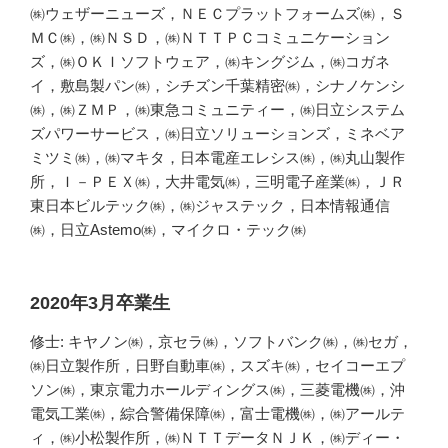
㈱ウェザーニューズ，ＮＥＣプラットフォームズ㈱，Ｓ
ＭＣ㈱，㈱ＮＳＤ，㈱ＮＴＴＰＣコミュニケーション
ズ，㈱ＯＫＩソフトウェア，㈱キングジム，㈱コガネ
イ，敷島製パン㈱，シチズン千葉精密㈱，シナノケンシ
㈱，㈱ＺＭＰ，㈱東急コミュニティー，㈱日立システム
ズパワーサービス，㈱日立ソリューションズ，ミネベア
ミツミ㈱，㈱マキタ，日本電産エレシス㈱，㈱丸山製作
所，Ｉ－ＰＥＸ㈱，大井電気㈱，三明電子産業㈱，ＪＲ
東日本ビルテック㈱，㈱ジャステック，日本情報通信
㈱，日立Astemo㈱，マイクロ・テック㈱
2020年3月卒業生
修士: キヤノン㈱，京セラ㈱，ソフトバンク㈱，㈱セガ，
㈱日立製作所，日野自動車㈱，スズキ㈱，セイコーエプ
ソン㈱，東京電力ホールディングス㈱，三菱電機㈱，沖
電気工業㈱，綜合警備保障㈱，富士電機㈱，㈱アールテ
ィ，㈱小松製作所，㈱ＮＴＴデータＮＪＫ，㈱ディー・