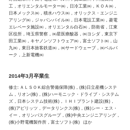
工，オリエンタルモーター㈱，日冷工業㈱，ＫＯＡ㈱，
日本メックス㈱，積水ハウス㈱，オリックス・エンジニ
アリング㈱，ジャパンパイル㈱，日本電設工業㈱，菱電
エレベータ施設㈱，オリエンタル白石㈱，防衛省，江東
区役所，埼玉県警察，㈱星医療酸器，㈱ヨシダ，東京下
田工業㈱，キヤノンソフトウェア㈱，富士ソフト㈱，山
九㈱，東日本旅客鉄道㈱，㈱サードウェーブ，㈱ベルパ
ーク，上新電機㈱
2014年3月卒業生
修士: ＡＬＳＯＫ綜合警備保障(株)，(株)日立産機システ
ム，リオン(株)，(株)ハーモニック・ドライブ・システム
ズ，日本システム技術(株)，ＩＨＩプラント建設(株)，
(株)アピリッツ，データリンクス(株)，(株)シー・エス・
イー，オリンパスグループ，(株)中央エンジニアリング，
(株)小野電機製作所，富士ソフト(株) ほか