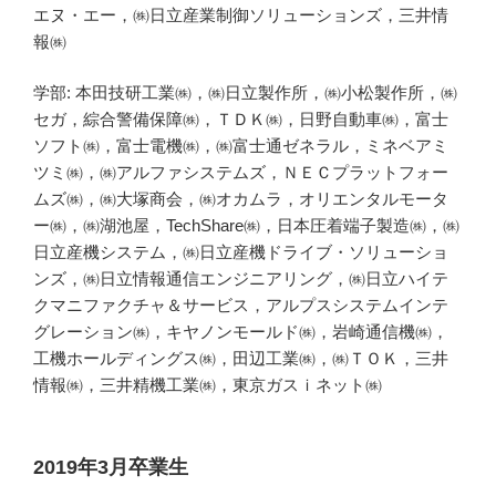
エヌ・エー，㈱日立産業制御ソリューションズ，三井情
報㈱
学部: 本田技研工業㈱，㈱日立製作所，㈱小松製作所，㈱
セガ，綜合警備保障㈱，ＴＤＫ㈱，日野自動車㈱，富士
ソフト㈱，富士電機㈱，㈱富士通ゼネラル，ミネベアミ
ツミ㈱，㈱アルファシステムズ，ＮＥＣプラットフォー
ムズ㈱，㈱大塚商会，㈱オカムラ，オリエンタルモータ
ー㈱，㈱湖池屋，TechShare㈱，日本圧着端子製造㈱，㈱
日立産機システム，㈱日立産機ドライブ・ソリューショ
ンズ，㈱日立情報通信エンジニアリング，㈱日立ハイテ
クマニファクチャ＆サービス，アルプスシステムインテ
グレーション㈱，キヤノンモールド㈱，岩崎通信機㈱，
工機ホールディングス㈱，田辺工業㈱，㈱ＴＯＫ，三井
情報㈱，三井精機工業㈱，東京ガスｉネット㈱
2019年3月卒業生