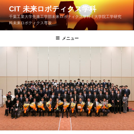
コ
CIT 未来ロボティクス学科
ン
千葉工業大学先進工学部未来ロボティクス学科 / 大学院工学研究
テ
科未来ロボティクス専攻
ン
ツ
メニュー
へ
ス
キ
ッ
プ