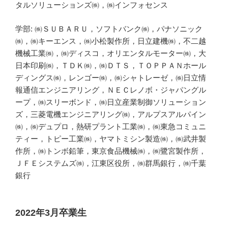
タルソリューションズ㈱，㈱インフォセンス
学部: ㈱ＳＵＢＡＲＵ，ソフトバンク㈱，パナソニック
㈱，㈱キーエンス，㈱小松製作所，日立建機㈱，不二越
機械工業㈱，㈱ディスコ，オリエンタルモーター㈱，大
日本印刷㈱，ＴＤＫ㈱，㈱ＤＴＳ，ＴＯＰＰＡＮホール
ディングス㈱，レンゴー㈱，㈱シャトレーゼ，㈱日立情
報通信エンジニアリング，ＮＥＣレノボ・ジャパングル
ープ，㈱スリーボンド，㈱日立産業制御ソリューション
ズ，三菱電機エンジニアリング㈱，アルプスアルパイン
㈱，㈱デュプロ，熱研プラント工業㈱，㈱東急コミュニ
ティー，トピー工業㈱，ヤマトミシン製造㈱，㈱武井製
作所，㈱トンボ鉛筆，東京食品機械㈱，㈱鷺宮製作所，
ＪＦＥシステムズ㈱，江東区役所，㈱群馬銀行，㈱千葉
銀行
2022年3月卒業生