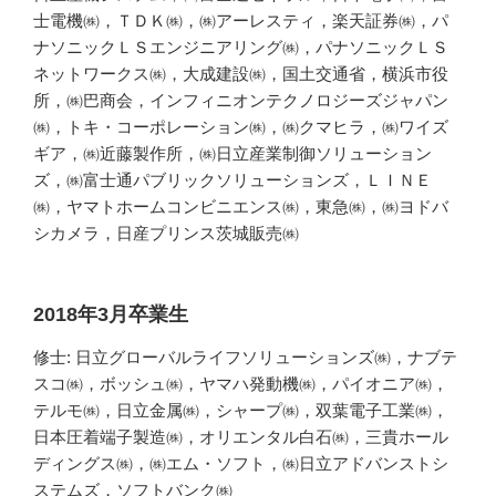
士電機㈱，ＴＤＫ㈱，㈱アーレスティ，楽天証券㈱，パ
ナソニックＬＳエンジニアリング㈱，パナソニックＬＳ
ネットワークス㈱，大成建設㈱，国土交通省，横浜市役
所，㈱巴商会，インフィニオンテクノロジーズジャパン
㈱，トキ・コーポレーション㈱，㈱クマヒラ，㈱ワイズ
ギア，㈱近藤製作所，㈱日立産業制御ソリューション
ズ，㈱富士通パブリックソリューションズ，ＬＩＮＥ
㈱，ヤマトホームコンビニエンス㈱，東急㈱，㈱ヨドバ
シカメラ，日産プリンス茨城販売㈱
2018年3月卒業生
修士: 日立グローバルライフソリューションズ㈱，ナブテ
スコ㈱，ボッシュ㈱，ヤマハ発動機㈱，パイオニア㈱，
テルモ㈱，日立金属㈱，シャープ㈱，双葉電子工業㈱，
日本圧着端子製造㈱，オリエンタル白石㈱，三貴ホール
ディングス㈱，㈱エム・ソフト，㈱日立アドバンストシ
ステムズ，ソフトバンク㈱