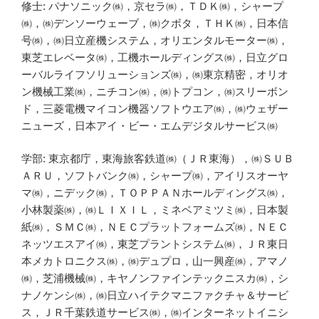
修士: パナソニック㈱，京セラ㈱，ＴＤＫ㈱，シャープ
㈱，㈱デンソーウェーブ，㈱クボタ，ＴＨＫ㈱，日本信
号㈱，㈱日立産機システム，オリエンタルモーター㈱，
東芝エレベータ㈱，工機ホールディングス㈱，日立グロ
ーバルライフソリューションズ㈱，㈱東京精密，オリオ
ン機械工業㈱，ニチコン㈱，㈱トプコン，㈱スリーボン
ド，三菱電機マイコン機器ソフトウエア㈱，㈱ウェザー
ニューズ，日本アイ・ビー・エムデジタルサービス㈱
学部: 東京都庁，東海旅客鉄道㈱（ＪＲ東海），㈱ＳＵＢ
ＡＲＵ，ソフトバンク㈱，シャープ㈱，アイリスオーヤ
マ㈱，ニデック㈱，ＴＯＰＰＡＮホールディングス㈱，
小林製薬㈱，㈱ＬＩＸＩＬ，ミネベアミツミ㈱，日本製
紙㈱，ＳＭＣ㈱，ＮＥＣプラットフォームズ㈱，ＮＥＣ
ネッツエスアイ㈱，東芝プラントシステム㈱，ＪＲ東日
本メカトロニクス㈱，㈱デュプロ，山一興産㈱，アマノ
㈱，芝浦機械㈱，キヤノンファインテックニスカ㈱，シ
ナノケンシ㈱，㈱日立ハイテクマニファクチャ＆サービ
ス，ＪＲ千葉鉄道サービス㈱，㈱インターネットイニシ