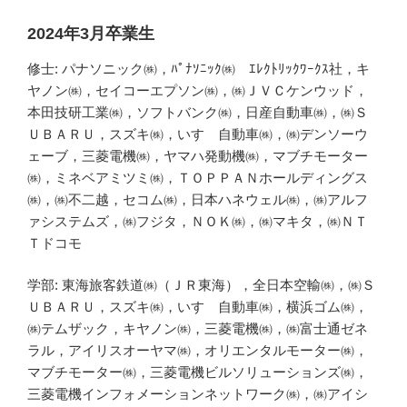
2024年3月卒業生
修士: パナソニック㈱，ﾊﾟﾅｿﾆｯｸ㈱ ｴﾚｸﾄﾘｯｸﾜｰｸｽ社，キ
ヤノン㈱，セイコーエプソン㈱，㈱ＪＶＣケンウッド，
本田技研工業㈱，ソフトバンク㈱，日産自動車㈱，㈱Ｓ
ＵＢＡＲＵ，スズキ㈱，いすゞ自動車㈱，㈱デンソーウ
ェーブ，三菱電機㈱，ヤマハ発動機㈱，マブチモーター
㈱，ミネベアミツミ㈱，ＴＯＰＰＡＮホールディングス
㈱，㈱不二越，セコム㈱，日本ハネウェル㈱，㈱アルフ
ァシステムズ，㈱フジタ，ＮＯＫ㈱，㈱マキタ，㈱ＮＴ
Ｔドコモ
学部: 東海旅客鉄道㈱（ＪＲ東海），全日本空輸㈱，㈱Ｓ
ＵＢＡＲＵ，スズキ㈱，いすゞ自動車㈱，横浜ゴム㈱，
㈱テムザック，キヤノン㈱，三菱電機㈱，㈱富士通ゼネ
ラル，アイリスオーヤマ㈱，オリエンタルモーター㈱，
マブチモーター㈱，三菱電機ビルソリューションズ㈱，
三菱電機インフォメーションネットワーク㈱，㈱アイシ