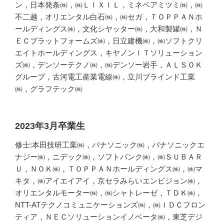
ン，日本発条㈱，㈱ＬＩＸＩＬ，ミネベアミツミ㈱，㈱
不二越，オリエンタル白石㈱，㈱セガ，ＴＯＰＰＡＮホ
ールディングス㈱，文化シヤッター㈱，大和製罐㈱，Ｎ
ＥＣプラットフォームズ㈱，日立建機㈱，㈱ソフトクリ
エイトホールディングス，キヤノンＩＴソリューション
ズ㈱，デンソーテクノ㈱，㈱デンソー岩手，ＡＬＳＯＫ
グループ，古河電工産業電線㈱，立川ブラインド工業
㈱，グラフテック㈱
2023年3月卒業生
修士:本田技研工業㈱，パナソニック㈱，パナソニックエ
ナジー㈱，ニデック㈱，ソフトバンク㈱，㈱ＳＵＢＡＲ
Ｕ，ＮＯＫ㈱，ＴＯＰＰＡＮホールディングス㈱，㈱マ
キタ，㈱アイエイアイ，京セラみらいエンビジョン㈱，
オリエンタルモーター㈱，㈱シャトレーゼ，ＴＤＫ㈱，
NTT-ATテクノコミュニケーションズ㈱，㈱ＩＤＣフロン
ティア，ＮＥＣソリューションイノベータ㈱，東芝デジ