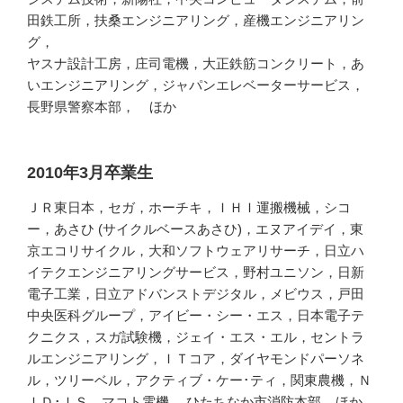
田鉄工所，扶桑エンジニアリング，産機エンジニアリン
グ，
ヤスナ設計工房，庄司電機，大正鉄筋コンクリート，あ
いエンジニアリング，ジャパンエレベーターサービス，
長野県警察本部， ほか
2010年3月卒業生
ＪＲ東日本，セガ，ホーチキ，ＩＨＩ運搬機械，シコ
ー，あさひ (サイクルベースあさひ)，エヌアイデイ，東
京エコリサイクル，大和ソフトウェアリサーチ，日立ハ
イテクエンジニアリングサービス，野村ユニソン，日新
電子工業，日立アドバンストデジタル，メビウス，戸田
中央医科グループ，アイビー・シー・エス，日本電子テ
クニクス，スガ試験機，ジェイ・エス・エル，セントラ
ルエンジニアリング，ＩＴコア，ダイヤモンドパーソネ
ル，ツリーベル，アクティブ・ケー･ティ，関東農機，Ｎ
ＩＤ･ＩＳ，マコト電機， ひたちなか市消防本部 ほか