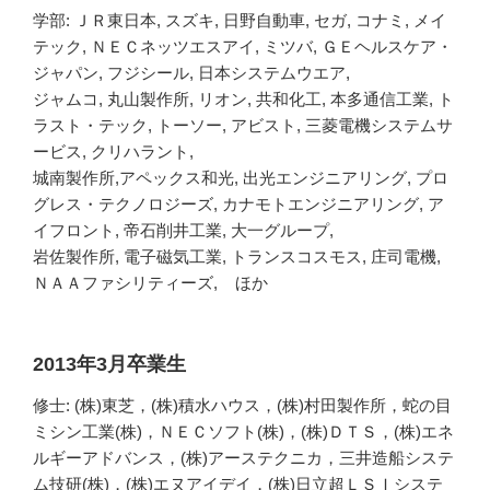
学部: ＪＲ東日本, スズキ, 日野自動車, セガ, コナミ, メイ
テック, ＮＥＣネッツエスアイ, ミツバ, ＧＥヘルスケア・
ジャパン, フジシール, 日本システムウエア,
ジャムコ, 丸山製作所, リオン, 共和化工, 本多通信工業, ト
ラスト・テック, トーソー, アビスト, 三菱電機システムサ
ービス, クリハラント,
城南製作所,アペックス和光, 出光エンジニアリング, プロ
グレス・テクノロジーズ, カナモトエンジニアリング, ア
イフロント, 帝石削井工業, 大一グループ,
岩佐製作所, 電子磁気工業, トランスコスモス, 庄司電機,
ＮＡＡファシリティーズ, ほか
2013年3月卒業生
修士: (株)東芝，(株)積水ハウス，(株)村田製作所，蛇の目
ミシン工業(株)，ＮＥＣソフト(株)，(株)ＤＴＳ，(株)エネ
ルギーアドバンス，(株)アーステクニカ，三井造船システ
ム技研(株)，(株)エヌアイデイ，(株)日立超ＬＳＩシステ