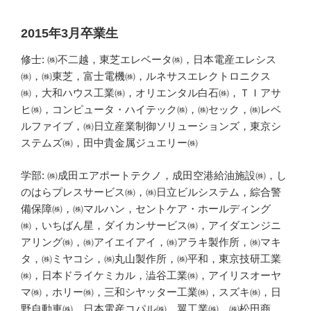
2015年3月卒業生
修士: ㈱不二越，東芝エレベータ㈱，日本電産エレシス
㈱，㈱東芝，富士電機㈱，ルネサスエレクトロニクス
㈱，大和ハウス工業㈱，オリエンタル白石㈱，ＴＩアサ
ヒ㈱，コンピュータ・ハイテック㈱，㈱セック，㈱レベ
ルファイブ，㈱日立産業制御ソリューションズ，東京シ
ステムズ㈱，田中貴金属ジュエリー㈱
学部: ㈱成田エアポートテクノ，成田空港給油施設㈱，し
のはらプレスサービス㈱，㈱日立ビルシステム，綜合警
備保障㈱，㈱マルハン，セントケア・ホールディング
㈱，いちばん星，ダイカンサービス㈱，アイダエンジニ
アリング㈱，㈱アイエイアイ，㈱アラキ製作所，㈱マキ
タ，㈱ミヤコシ，㈱丸山製作所，㈱平和，東京技研工業
㈱，日本ドライケミカル，澁谷工業㈱，アイリスオーヤ
マ㈱，ホリー㈱，三和シヤッター工業㈱，スズキ㈱，日
野自動車㈱，日本電産コパル㈱，翼工業㈱，㈱松田商