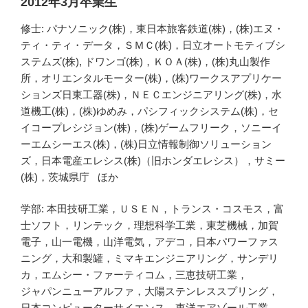
2012年3月卒業生
修士: パナソニック(株)，東日本旅客鉄道(株)，(株)エヌ・
ティ・ティ・データ，ＳＭＣ(株)，日立オートモティブシ
ステムズ(株), ドワンゴ(株)，ＫＯＡ(株)，(株)丸山製作
所，オリエンタルモーター(株)，(株)ワークスアプリケー
ションズ日東工器(株)，ＮＥＣエンジニアリング(株)，水
道機工(株)，(株)ゆめみ，パシフィックシステム(株)，セ
イコープレシジョン(株)，(株)ゲームフリーク，ソニーイ
ーエムシーエス(株)，(株)日立情報制御ソリューション
ズ，日本電産エレシス(株)（旧ホンダエレシス），サミー
(株)，茨城県庁 ほか
学部: 本田技研工業，ＵＳＥＮ，トランス・コスモス，富
士ソフト，リンテック，理想科学工業，東芝機械，加賀
電子，山一電機，山洋電気，アデコ，日本パワーファス
ニング，大和製罐，ミマキエンジニアリング，サンデリ
カ，エムシー・ファーティコム，三恵技研工業，
ジャパンニューアルファ，大陽ステンレススプリング，
日本コンピューターサイエンス，東洋エアゾール工業，