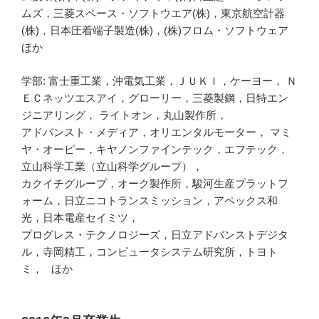
ムズ，三菱スペース・ソフトウエア(株)，東京航空計器
(株)，日本圧着端子製造(株)，(株)フロム・ソフトウェア
ほか
学部: 富士重工業，沖電気工業，ＪＵＫＩ，ケーヨー， Ｎ
ＥＣネッツエスアイ，グローリー，三菱製鋼，日特エン
ジニアリング， ライトオン，丸山製作所，
アドバンスト・メディア，オリエンタルモーター， マミ
ヤ・オーピー，キヤノンファインテック，エフテック，
立山科学工業（立山科学グループ），
カクイチグループ，オーク製作所，駿河生産プラットフ
ォーム，日立ニコトランスミッション，アペックス和
光，日本電産セイミツ，
プログレス・テクノロジーズ，日立アドバンストデジタ
ル，寺岡精工，コンピュータシステム研究所，トヨト
ミ， ほか