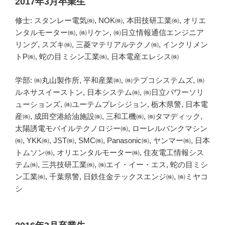
2017年3月卒業生
修士: スタンレー電気㈱, NOK㈱, 本田技研工業㈱, オリエ
ンタルモーター㈱, ㈱リケン, ㈱日立情報通信エンジニア
リング, スズキ㈱, 三菱マテリアルテクノ㈱, インクリメン
トP㈱, 蛇の目ミシン工業㈱, 日本電産エレシス㈱
学部: ㈱丸山製作所, 平和産業㈱, ㈱テプコシステムズ, ㈱
ルネサスイーストン, 日本システム㈱, ㈱日立パワーソリ
ューションズ, ㈱ユーテムプレシジョン, 栃木県警, 日本電
産㈱, 成田空港給油施設㈱, 三和工機㈱, ㈱タマディック,
太陽誘電モバイルテクノロジー㈱, ローレルバンクマシン
㈱, YKK㈱, JST㈱, SMC㈱, Panasonic㈱, ヤンマー㈱, 日本
トムソン㈱, オリエンタルモーター㈱, 住友電工情報シス
テム㈱, 三共技研工業㈱, ㈱エイ・イー・エス, 蛇の目ミシ
ン工業㈱, 千葉県警, 日鉄住金テックスエンジ㈱, ㈱ミヤコ
シ