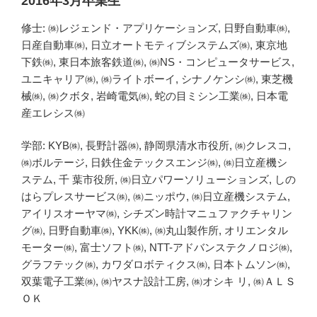
2016年3月卒業生
修士: ㈱レジェンド・アプリケーションズ, 日野自動車㈱,
日産自動車㈱, 日立オートモティブシステムズ㈱, 東京地
下鉄㈱, 東日本旅客鉄道㈱, ㈱NS・コンピュータサービス,
ユニキャリア㈱, ㈱ライトボーイ, シナノケンシ㈱, 東芝機
械㈱, ㈱クボタ, 岩崎電気㈱, 蛇の目ミシン工業㈱, 日本電
産エレシス㈱
学部: KYB㈱, 長野計器㈱, 静岡県清水市役所, ㈱クレスコ,
㈱ボルテージ, 日鉄住金テックスエンジ㈱, ㈱日立産機シ
ステム, 千 葉市役所, ㈱日立パワーソリューションズ, しの
はらプレスサービス㈱, ㈱ニッポウ, ㈱日立産機システム,
アイリスオーヤマ㈱, シチズン時計マニュファクチャリン
グ㈱, 日野自動車㈱, YKK㈱, ㈱丸山製作所, オリエンタル
モーター㈱, 富士ソフト㈱, NTT-アドバンステクノロジ㈱,
グラフテック㈱, カワダロボティクス㈱, 日本トムソン㈱,
双葉電子工業㈱, ㈱ヤスナ設計工房, ㈱オシキ リ, ㈱ＡＬＳ
ＯＫ