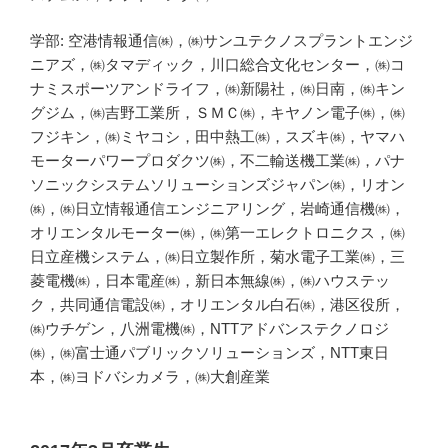
学部: 空港情報通信㈱，㈱サンユテクノスプラントエンジ
ニアズ，㈱タマディック，川口総合文化センター，㈱コ
ナミスポーツアンドライフ，㈱新陽社，㈱日南，㈱キン
グジム，㈱吉野工業所，ＳＭＣ㈱，キヤノン電子㈱，㈱
フジキン，㈱ミヤコシ，田中熱工㈱，スズキ㈱，ヤマハ
モーターパワープロダクツ㈱，不二輸送機工業㈱，パナ
ソニックシステムソリューションズジャパン㈱，リオン
㈱，㈱日立情報通信エンジニアリング，岩崎通信機㈱，
オリエンタルモーター㈱，㈱第一エレクトロニクス，㈱
日立産機システム，㈱日立製作所，菊水電子工業㈱，三
菱電機㈱，日本電産㈱，新日本無線㈱，㈱ハウステッ
ク，共同通信電設㈱，オリエンタル白石㈱，港区役所，
㈱ウチゲン，八洲電機㈱，NTTアドバンステクノロジ
㈱，㈱富士通パブリックソリューションズ，NTT東日
本，㈱ヨドバシカメラ，㈱大創産業