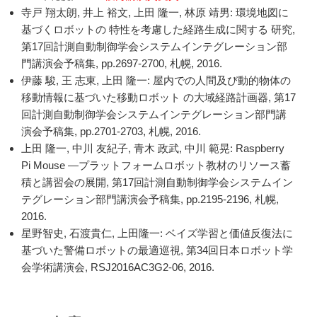
寺戸 翔太朗, 井上 裕文, 上田 隆一, 林原 靖男: 環境地図に
基づくロボットの 特性を考慮した経路生成に関する 研究,
第17回計測自動制御学会システムインテグレーション部
門講演会予稿集, pp.2697-2700, 札幌, 2016.
伊藤 駿, 王 志東, 上田 隆一: 屋内での人間及び動的物体の
移動情報に基づいた移動ロボット の大域経路計画器, 第17
回計測自動制御学会システムインテグレーション部門講
演会予稿集, pp.2701-2703, 札幌, 2016.
上田 隆一, 中川 友紀子, 青木 政武, 中川 範晃: Raspberry
Pi Mouse —プラットフォームロボット教材のリソース蓄
積と講習会の展開, 第17回計測自動制御学会システムイン
テグレーション部門講演会予稿集, pp.2195-2196, 札幌,
2016.
星野智史, 石渡貴仁, 上田隆一: ベイズ学習と価値反復法に
基づいた警備ロボットの最適巡視, 第34回日本ロボット学
会学術講演会, RSJ2016AC3G2-06, 2016.