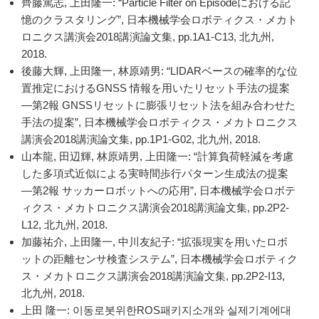
齊藤篤志, 上田隆一: “Particle Filter on Episodeにおける記
憶のクラスタリング”, 日本機械学会ロボティクス・メカト
ロニクス講演会2018講演論文集, pp.1A1-C13, 北九州,
2018.
後藤大輝, 上田隆一, 林原靖男: “LIDARベースの確率的な位
置推定におけるGNSS 情報を用いたリセット手法の提案
—第2報 GNSSリセットに膨張リセット法を組み合わせた
手法の提案”, 日本機械学会ロボティクス・メカトロニクス
講演会2018講演論文集, pp.1P1-G02, 北九州, 2018.
山本龍, 田辺輝, 林原靖男, 上田隆一: “計算負荷軽減を考慮
した多項式近似による実時間歩行パターン生成法の提案
—第2報 サッカーロボットへの応用”, 日本機械学会ロボテ
ィクス・メカトロニクス講演会2018講演論文集, pp.2P2-
L12, 北九州, 2018.
加藤祐介, 上田隆一, 中川友紀子: “拡張現実を用いたロボ
ットの距離センサ検査システム”, 日本機械学会ロボティク
ス・メカトロニクス講演会2018講演論文集, pp.2P2-I13,
北九州, 2018.
上田 隆一: 이동로봇위한ROS패키지소개와 실제기계에대