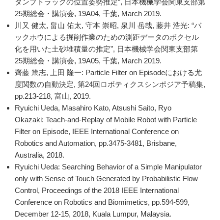
ダンプトラックの位置姿勢推定”, 日本機械学会関東支部第
25期総会・講演会, 19A04, 千葉, March 2019.
川又 健太, 畠山 佑太, 守本 崇昭, 泉川 岳哉, 藤井 浩光: “バ
ックホウによる掘削作業のための測距データのボクセル
化を用いた土砂堆積量の推定”, 日本機械学会関東支部第
25期総会・講演会, 19A05, 千葉, March 2019.
齊藤 篤志, 上田 隆一: Particle Filter on Episodeにおける尤
度関数の自動決定, 第24回ロボティクスシンポジア予稿集,
pp.213-218, 富山, 2019.
Ryuichi Ueda, Masahiro Kato, Atsushi Saito, Ryo
Okazaki: Teach-and-Replay of Mobile Robot with Particle
Filter on Episode, IEEE International Conference on
Robotics and Automation, pp.3475-3481, Brisbane,
Australia, 2018.
Ryuichi Ueda: Searching Behavior of a Simple Manipulator
only with Sense of Touch Generated by Probabilistic Flow
Control, Proceedings of the 2018 IEEE International
Conference on Robotics and Biomimetics, pp.594-599,
December 12-15, 2018, Kuala Lumpur, Malaysia.