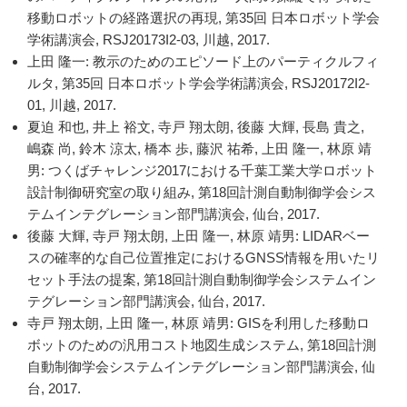
移動ロボットの経路選択の再現, 第35回 日本ロボット学会
学術講演会, RSJ20173I2-03, 川越, 2017.
上田 隆一: 教示のためのエピソード上のパーティクルフィ
ルタ, 第35回 日本ロボット学会学術講演会, RSJ20172I2-
01, 川越, 2017.
夏迫 和也, 井上 裕文, 寺戸 翔太朗, 後藤 大輝, 長島 貴之,
嶋森 尚, 鈴木 涼太, 橋本 歩, 藤沢 祐希, 上田 隆一, 林原 靖
男: つくばチャレンジ2017における千葉工業大学ロボット
設計制御研究室の取り組み, 第18回計測自動制御学会シス
テムインテグレーション部門講演会, 仙台, 2017.
後藤 大輝, 寺戸 翔太朗, 上田 隆一, 林原 靖男: LIDARベー
スの確率的な自己位置推定におけるGNSS情報を用いたリ
セット手法の提案, 第18回計測自動制御学会システムイン
テグレーション部門講演会, 仙台, 2017.
寺戸 翔太朗, 上田 隆一, 林原 靖男: GISを利用した移動ロ
ボットのための汎用コスト地図生成システム, 第18回計測
自動制御学会システムインテグレーション部門講演会, 仙
台, 2017.