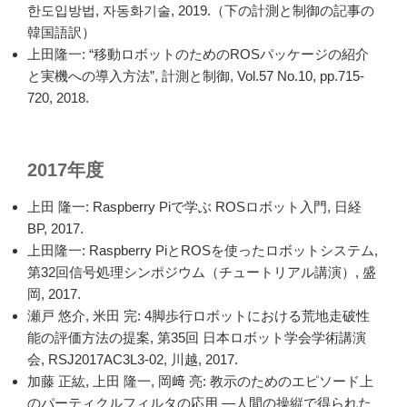
한도입방법, 자동화기술, 2019.（下の計測と制御の記事の
韓国語訳）
上田隆一: “移動ロボットのためのROSパッケージの紹介
と実機への導入方法”, 計測と制御, Vol.57 No.10, pp.715-
720, 2018.
2017年度
上田 隆一: Raspberry Piで学ぶ ROSロボット入門, 日経
BP, 2017.
上田隆一: Raspberry PiとROSを使ったロボットシステム,
第32回信号処理シンポジウム（チュートリアル講演）, 盛
岡, 2017.
瀬戸 悠介, 米田 完: 4脚歩行ロボットにおける荒地走破性
能の評価方法の提案, 第35回 日本ロボット学会学術講演
会, RSJ2017AC3L3-02, 川越, 2017.
加藤 正紘, 上田 隆一, 岡﨑 亮: 教示のためのエピソード上
のパーティクルフィルタの応用 —人間の操縦で得られた