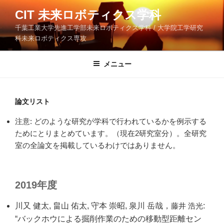
コ
CIT 未来ロボティクス学科
ン
千葉工業大学先進工学部未来ロボティクス学科 / 大学院工学研究
テ
科未来ロボティクス専攻
ン
ツ
メニュー
へ
ス
キ
ッ
論文リスト
プ
注意: どのような研究が学科で行われているかを例示する
ためにとりまとめています。（現在2研究室分）。全研究
室の全論文を掲載しているわけではありません。
2019年度
川又 健太, 畠山 佑太, 守本 崇昭, 泉川 岳哉，
藤井 浩光
:
“バックホウによる掘削作業のための移動型距離セン