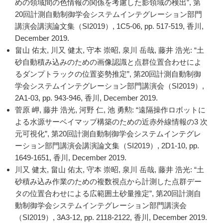
めの領域間の色情報の関係を考慮した影領域の検出”, 第
20回計測自動制御学会システムインテグレーション部門
講演会講演論文集（SI2019）, 1C5-06, pp. 517-519, 香川,
December 2019.
畠山 佑太, 川又 健太, 守本 崇昭, 泉川 岳哉, 藤井 浩光: “土
砂自動積み込みのための画像認識と点群位置合わせによ
るダンプトラックの位置姿勢推定”, 第20回計測自動制御
学会システムインテグレーション部門講演会（SI2019）,
2A1-03, pp. 943-946, 香川, December 2019.
菅原 岬, 藤井 浩光, 河野 仁, 池 勇勲: “遠隔操作ロボットに
よる水源サーベイマップ構築のための近赤外線情報の3 次
元可視化”, 第20回計測自動制御学会システムインテグレ
ーション部門講演会講演論文集（SI2019）, 2D1-10, pp.
1649-1651, 香川, December 2019.
川又 健太, 畠山 佑太, 守本 崇昭, 泉川 岳哉, 藤井 浩光: “土
砂積み込み作業のための複数視点から計測した点群デー
タの位置合わせによる広範囲土砂量推定”, 第20回計測自
動制御学会システムインテグレーション部門講演会
（SI2019）, 3A3-12, pp. 2118-2122, 香川, December 2019.