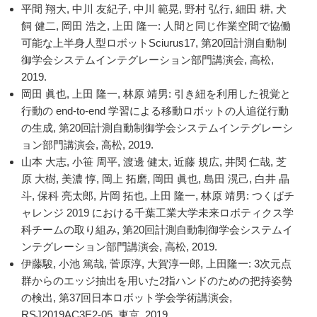
平間 翔大, 中川 友紀子, 中川 範晃, 野村 弘行, 細田 耕, 犬
飼 健二, 岡田 浩之, 上田 隆一: 人間と同じ作業空間で協働
可能な上半身人型ロボットSciurus17, 第20回計測自動制
御学会システムインテグレーション部門講演会, 高松,
2019.
岡田 眞也, 上田 隆一, 林原 靖男: 引き紐を利用した視覚と
行動の end-to-end 学習による移動ロボットの人追従行動
の生成, 第20回計測自動制御学会システムインテグレーシ
ョン部門講演会, 高松, 2019.
山本 大志, 小笹 周平, 渡邊 健太, 近藤 規広, 井関 仁哉, 芝
原 大樹, 美濃 惇, 岡上 拓磨, 岡田 眞也, 島田 滉己, 白井 晶
斗, 保科 亮太郎, 片岡 拓也, 上田 隆一, 林原 靖男: つくばチ
ャレンジ 2019 における千葉工業大学未来ロボティクス学
科チームの取り組み, 第20回計測自動制御学会システムイ
ンテグレーション部門講演会, 高松, 2019.
伊藤駿, 小池 篤哉, 菅原淳, 大賀淳一郎, 上田隆一: 3次元点
群からのエッジ抽出を用いた2指ハンドのための把持姿勢
の検出, 第37回日本ロボット学会学術講演会,
RSJ2019AC3E2-05, 東京, 2019.