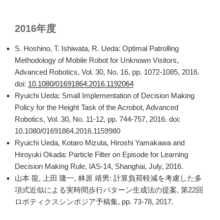
2016年度
S. Hoshino, T. Ishiwata, R. Ueda: Optimal Patrolling
Methodology of Mobile Robot for Unknown Visitors,
Advanced Robotics, Vol. 30, No. 16, pp. 1072-1085, 2016.
doi:
10.1080/01691864.2016.1192064
Ryuichi Ueda: Small Implementation of Decision Making
Policy for the Height Task of the Acrobot, Advanced
Robotics, Vol. 30, No. 11-12, pp. 744-757, 2016. doi:
10.1080/01691864.2016.1159980
Ryuichi Ueda, Kotaro Mizuta, Hiroshi Yamakawa and
Hiroyuki Okada: Particle Filter on Episode for Learning
Decision Making Rule, IAS-14, Shanghai, July, 2016.
山本 龍, 上田 隆一, 林原 靖男: 計算負荷軽減を考慮した多
項式近似による実時間歩行パターン生成法の提案, 第22回
ロボティクスシンポジア予稿集, pp. 73-78, 2017.