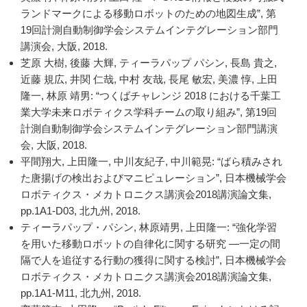
ランドマークによる移動ロボットのための地図生成”, 第
19回計測自動制御学会システムインテグレーション部門
講演会, 大阪, 2018.
芝原 大樹, 後藤 大輝, ティーラパップ パシン, 長島 貴之,
近藤 規広, 井関 仁哉, 中村 友哉, 長尾 敏宏, 美濃 惇, 上田
隆一, 林原 靖男: “つくばチャレンジ 2018 における千葉工
業大学未来ロボティクス学科チームの取り組み”, 第19回
計測自動制御学会システムインテグレーション部門講演
会, 大阪, 2018.
平間翔大, 上田隆一, 中川友紀子, 中川範晃: “ばら積みされ
た唐揚げの検出およびマニピュレーション”, 日本機械学会
ロボティクス・メカトロニクス講演会2018講演論文集,
pp.1A1-D03, 北九州, 2018.
ティーラパップ・パシン, 林原靖男, 上田隆一: “強化学習
を用いた移動ロボットの自律化に関する研究 —一定の間
隔で人を追従する行動の獲得に関する検討”, 日本機械学会
ロボティクス・メカトロニクス講演会2018講演論文集,
pp.1A1-M11, 北九州, 2018.