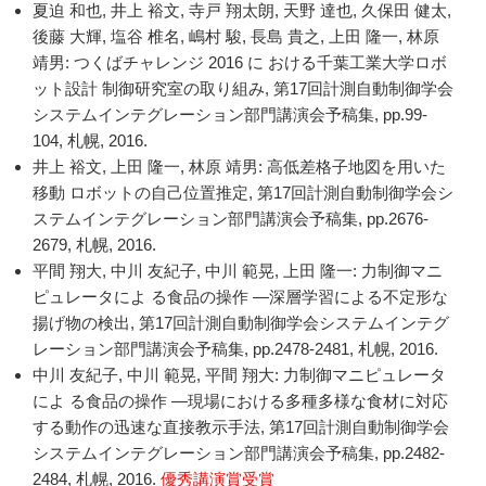
夏迫 和也, 井上 裕文, 寺戸 翔太朗, 天野 達也, 久保田 健太,
後藤 大輝, 塩谷 椎名, 嶋村 駿, 長島 貴之, 上田 隆一, 林原
靖男: つくばチャレンジ 2016 に おける千葉工業大学ロボ
ット設計 制御研究室の取り組み, 第17回計測自動制御学会
システムインテグレーション部門講演会予稿集, pp.99-
104, 札幌, 2016.
井上 裕文, 上田 隆一, 林原 靖男: 高低差格子地図を用いた
移動 ロボットの自己位置推定, 第17回計測自動制御学会シ
ステムインテグレーション部門講演会予稿集, pp.2676-
2679, 札幌, 2016.
平間 翔大, 中川 友紀子, 中川 範晃, 上田 隆一: 力制御マニ
ピュレータによ る食品の操作 —深層学習による不定形な
揚げ物の検出, 第17回計測自動制御学会システムインテグ
レーション部門講演会予稿集, pp.2478-2481, 札幌, 2016.
中川 友紀子, 中川 範晃, 平間 翔大: 力制御マニピュレータ
によ る食品の操作 —現場における多種多様な食材に対応
する動作の迅速な直接教示手法, 第17回計測自動制御学会
システムインテグレーション部門講演会予稿集, pp.2482-
2484, 札幌, 2016.
優秀講演賞受賞