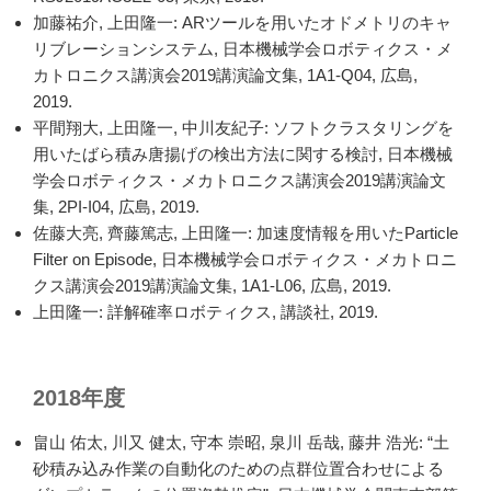
加藤祐介, 上田隆一: ARツールを用いたオドメトリのキャ
リブレーションシステム, 日本機械学会ロボティクス・メ
カトロニクス講演会2019講演論文集, 1A1-Q04, 広島,
2019.
平間翔大, 上田隆一, 中川友紀子: ソフトクラスタリングを
用いたばら積み唐揚げの検出方法に関する検討, 日本機械
学会ロボティクス・メカトロニクス講演会2019講演論文
集, 2PI-I04, 広島, 2019.
佐藤大亮, 齊藤篤志, 上田隆一: 加速度情報を用いたParticle
Filter on Episode, 日本機械学会ロボティクス・メカトロニ
クス講演会2019講演論文集, 1A1-L06, 広島, 2019.
上田隆一: 詳解確率ロボティクス, 講談社, 2019.
2018年度
畠山 佑太, 川又 健太, 守本 崇昭, 泉川 岳哉, 藤井 浩光: “土
砂積み込み作業の自動化のための点群位置合わせによる