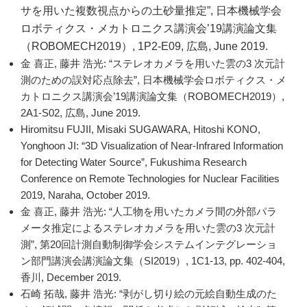
サを用いた複数視点からの土砂量推定”, 日本機械学会
ロボティクス・メカトロニクス講演会’19講演論文集
（ROBOMECH2019）, 1P2-E09, 広島, June 2019.
金 喜正, 藤井 浩光: “ステレオカメラを用いた雲の3 次元計
測のための誤対応点除去”, 日本機械学会ロボティクス・メ
カトロニクス講演会’19講演論文集（ROBOMECH2019）,
2A1-S02, 広島, June 2019.
Hiromitsu FUJII, Misaki SUGAWARA, Hitoshi KONO,
Yonghoon JI: “3D Visualization of Near-Infrared Information
for Detecting Water Source”, Fukushima Research
Conference on Remote Technologies for Nuclear Facilities
2019, Naraha, October 2019.
金 喜正, 藤井 浩光: “人工物を用いたカメラ間の外部パラ
メータ推定によるステレオカメラを用いた雲の3 次元計
測”, 第20回計測自動制御学会システムインテグレーショ
ン部門講演会講演論文集（SI2019）, 1C1-13, pp. 402-404,
香川, December 2019.
石崎 拓哉, 藤井 浩光: “剥がし切り絵の元絵自動生成のた