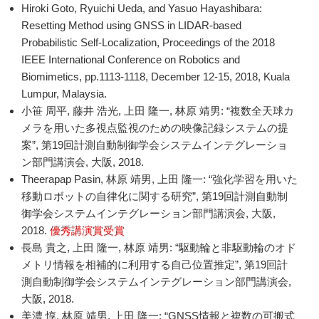
Hiroki Goto, Ryuichi Ueda, and Yasuo Hayashibara:
Resetting Method using GNSS in LIDAR-based
Probabilistic Self-Localization, Proceedings of the 2018
IEEE International Conference on Robotics and
Biomimetics, pp.1113-1118, December 12-15, 2018, Kuala
Lumpur, Malaysia.
小笹 周平, 藤井 浩光, 上田 隆一, 林原 靖男: “複数全天球カ
メラを用いた多視点監視のための映像記録システムの提
案”, 第19回計測自動制御学会システムインテグレーショ
ン部門講演会, 大阪, 2018.
Theerapap Pasin, 林原 靖男, 上田 隆一: “強化学習を用いた
移動ロボットの自律化に関する研究”, 第19回計測自動制
御学会システムインテグレーション部門講演会, 大阪,
2018.
優秀講演賞受賞
長島 貴之, 上田 隆一, 林原 靖男: “駆動輪と非駆動輪のオド
メトリ情報を相補的に利用する自己位置推定”, 第19回計
測自動制御学会システムインテグレーション部門講演会,
大阪, 2018.
美濃 惇, 林原 靖男, 上田 隆一: “GNSS情報と複数の可搬式