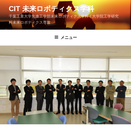
コ
CIT 未来ロボティクス学科
ン
千葉工業大学先進工学部未来ロボティクス学科 / 大学院工学研究
テ
科未来ロボティクス専攻
ン
ツ
メニュー
へ
ス
キ
ッ
プ