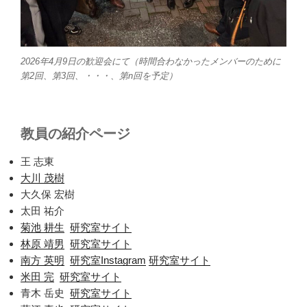
2026年4月9日の歓迎会にて（時間合わなかったメンバーのために
第2回、第3回、・・・、第n回を予定）
教員の紹介ページ
王 志東
大川 茂樹
大久保 宏樹
太田 祐介
菊池 耕生
研究室サイト
林原 靖男
研究室サイト
南方 英明
研究室Instagram
研究室サイト
米田 完
研究室サイト
青木 岳史
研究室サイト