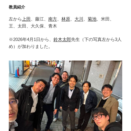
教員紹介
左から
上田
、藤江、
南方
、
林原
、
大川
、
菊池
、米田、
王、太田、大久保、青木
※2026年4月1日から、
鈴木太郎
先生（下の写真左から3人
め）が加わりました。