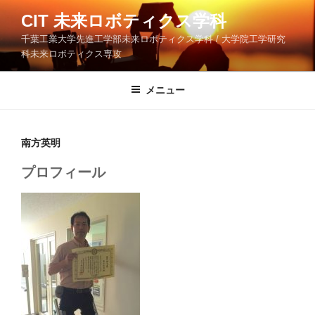
コ
CIT 未来ロボティクス学科
ン
千葉工業大学先進工学部未来ロボティクス学科 / 大学院工学研究
テ
科未来ロボティクス専攻
ン
ツ
メニュー
へ
ス
キ
ッ
南方英明
プ
プロフィール