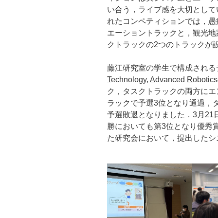
い合う，ライブ感を大切として
れたコンペティションでは，愚
エーショントラックと，観光地
クトラックの2つのトラックが
藤江研究室の学生で構成されるチ
T
echnology,
A
dvanced
R
obo
ク，タスクトラックの両方にエ
ラックで予選3位となり通過，
予選敗退となりました．3月2
勝においても第3位となり優秀
た研究会において，提出したシ