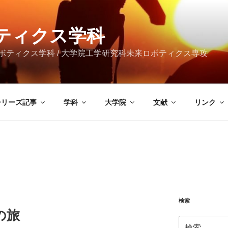
ボティクス学科
ティクス学科 / 大学院工学研究科未来ロボティクス専攻
シリーズ記事
学科
大学院
文献
リンク
検索
の旅
検