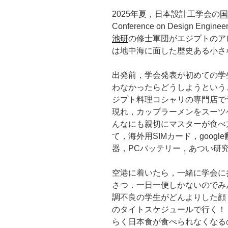
2025年夏，日本設計工学会の
国
Conference on Design Eng
池研
の修士軍団がエジプトのア
は地中海に面した歴史ある小さ
出発前，学会発表が初めての学
わなかったらどうしようという
ジプト料理コシャリの専門店で
現れ，カップラーメンをスーツ
んなにも親切にマスターが食べ
て，海外用SIMカード，goog
器，PCバッテリー，あつい研
空港に着いたら，一緒に学会に
さつ．一日一便しかないのでみ
調不良の学生がどんよりした顔
のタイトスケジュールで行く！
らく日本食が食べられなくなる