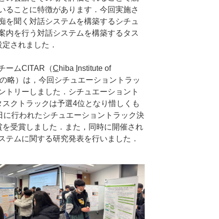
いることに特徴があります．今回実施さ
痴を聞く対話システムを構築するシチュ
案内を行う対話システムを構築するタス
設定されました．
ームCITAR（
C
hiba
I
nstitute of
ticsの略）は，今回シチュエーショントラッ
ントリーしました．シチュエーショント
タスクトラックは予選4位となり惜しくも
1日に行われたシチュエーショントラック決
賞を受賞しました．また，同時に開催され
ステムに関する研究発表を行いました．