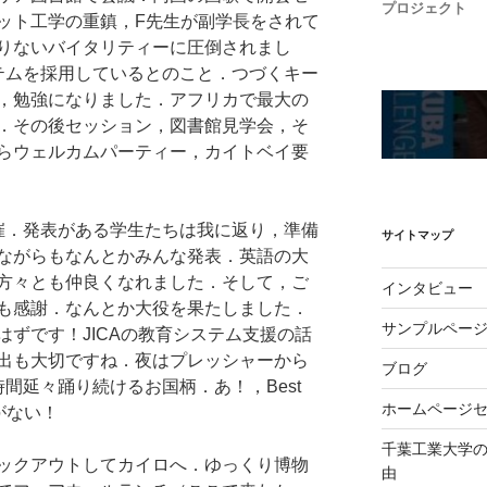
プロジェクト
ット工学の重鎮，F先生が副学長をされて
りないバイタリティーに圧倒されまし
ステムを採用しているとのこと．つづくキー
，勉強になりました．アフリカで最大の
．その後セッション，図書館見学会，そ
らウェルカムパーティー，カイトベイ要
開催．発表がある学生たちは我に返り，準備
サイトマップ
ながらもなんとかみんな発表．英語の大
方々とも仲良くなれました．そして，ご
インタビュー
も感謝．なんとか大役を果たしました．
サンプルペー
ずです！JICAの教育システム支援の話
出も大切ですね．夜はプレッシャーから
ブログ
間延々踊り続けるお国柄．あ！，Best
ホームページ
時間がない！
千葉工業大学の
ックアウトしてカイロへ．ゆっくり博物
由