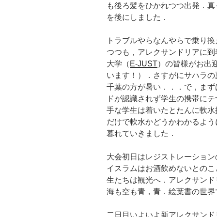
も後ろ髪をひかれつつ出発．真
を後にしました．
トラブルやらなんやらで乗り換
つつも，アレクサンドリアに到
大学（
E-JUST
）の皆様がお出
います！）．さすがにサハラの
千葉の方が暑い．．．で，まず
ドが認識されず学生の携帯にテ
手な学生は着いたとたんに軟水
だけで軟水かどうかわかるよう
暮れていきました．
大会初日はレジストレーション
イスラムはお酒飲めないとのこ
生たちは観光へ．アレクサンド
海も空も青，青．絵葉書の世界
二日目いよいよ新アレクサンド