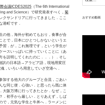
索:
際会議ICDES2025
（The 6th International
ineering and Science）で研究発表すべく，
菊
レクサンドリアに行ってきました．ここ
おすすめ動画
な港町です．
生の他，海外が初めてもおり，食事が合
ことで，日本にひとつしかないというエ
予習．が，これ無理です，という学生が
ケースいっぱいに持っていくことに（あ
方を説明してくれたのに．．．）．そし
le翻訳の日本語→アラビア語，現地用変圧
究魂，いろいろ用意していざ空港へ．
参加する他大のグループと合流，ごあい
んな同じ便．心強い．と思ったら既に体
．大阪万博に行ってきたとか．なぜ，こ
？．初手から厳しい．とりあえず，しば
ので，元気な学生と牛丼へ．ラーメンに