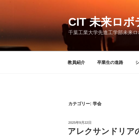
コ
ン
テ
CIT 未来ロ
ン
千葉工業大学先進工学部未来ロボ
ツ
へ
ス
キ
教員紹介
卒業生の進路
ッ
プ
カテゴリー:
学会
投
2025年9月22日
稿
アレクサンドリア
日: