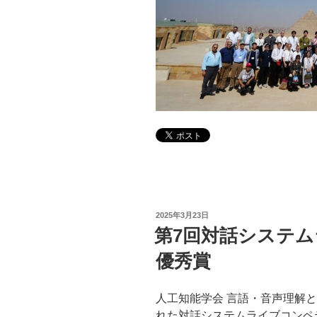
投
2025年3月23日
稿
第7回対話システ
日:
優秀賞
人工知能学会 言語・音声理解と対
れた対話システムライブコンペ