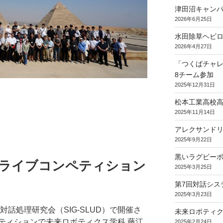
津田沼キャン
2026年6月25日
水田除草ヘビ
2026年4月27日
「つくばチャ
8チーム参加
2025年12月31日
松本工業高校
2025年11月14日
アレクサンド
2025年9月22日
黒いラグビー
ムライブコンペティション
2025年3月25日
第7回対話シス
2025年3月23日
話処理研究会（SIG-SLUD）で開催さ
未来ロボティ
ティションで未来ロボティクス学科 藤江
2025年2月24日