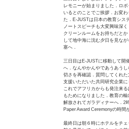
レモニーが始まりました．ロボ
いるとのことでご挨拶．お変わ
た．E-JUSTは日本の教育シ
ノートスピーチも大変興味深く
クリーンルームをお持ちだとか
して地中海に沈む夕日を見なが
塞へ．
三日目はE-JUSTに移動して
へ．なんやかんやであうあうし
切さを再確認．質問してくれた
支援いただいた共同研究企業に
これでアフリカからも発注来るは
もためになりました．教育の輸
解放されてガラディナーへ．2時
Paper Award Ceremonyの
最終日は朝６時にホテルをチェ