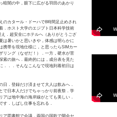
っ暗闇の中，眼下に広がる羽田のあかり
えのカタール・ドーハで8時間足止めされ
着．ホスト大学のエジプト日本科学技術
迎え．超安全にホテルへ（ありがとうござ
夏は暑いかと思いきや，体感は明らかに
は携帯を現地仕様に，と思ったらSIMカー
ザリング（なぜだ！）．一方，硬水が苦
探索の旅へ．最終的には，成分表を見た
に．．．そんなこんなで現地到着初日は
の日．登録だけ済ませて大人は飲みへ．
とで日本人だけでちゃっかり前夜祭．学
リアは地中海の海岸線がとても美しい．
です．しばし仕事を忘れる．
リア図書館で会議．両国の国歌で開会セ