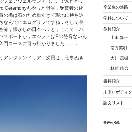
でフェアウェルランチ（ここで来たか，
卒業生の進路
ward Ceremonyもやっと開催．受賞者の皆
賞の楯は石のため重すぎて現地に持ち込
学科について
ちなんでヒエログリフですね．そして長
教員紹介
空港，懐かしの日本へ．と，ここで「バ
パスポートか，エジプトはPの発音ないん
上田 隆一
入門コースに引っ掛かりました．．．
南方英明
うアレクサンドリア．次回は，仕事ぬき
大川 茂樹
林原 靖男
書籍紹介
未来ロボティクス
論文リスト
最近の投稿