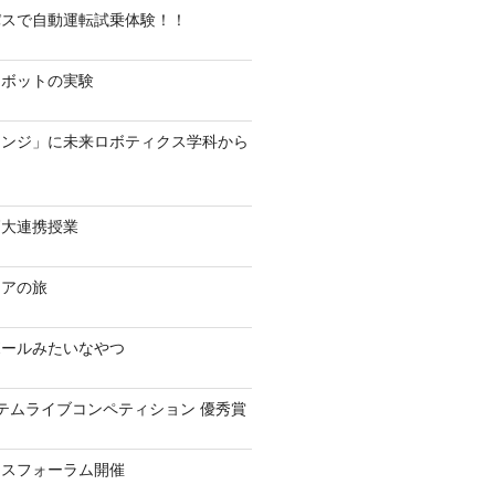
パスで自動運転試乗体験！！
ロボットの実験
レンジ」に未来ロボティクス学科から
高大連携授業
リアの旅
ボールみたいなやつ
テムライブコンペティション 優秀賞
クスフォーラム開催