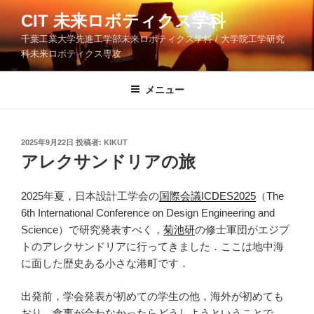
コ
CIT 未来ロボティクス学科
ン
千葉工業大学先進工学部未来ロボティクス学科 / 大学院工学研究
テ
科未来ロボティクス専攻
ン
ツ
メニュー
へ
ス
キ
ッ
投
2025年9月22日
投稿者:
KIKUT
稿
アレクサンドリアの旅
プ
日:
2025年夏，日本設計工学会の
国際会議ICDES2025
（The
6th International Conference on Design Engineering and
Science）で研究発表すべく，
菊池研
の修士軍団がエジプ
トのアレクサンドリアに行ってきました．ここは地中海
に面した歴史ある小さな港町です．
出発前，学会発表が初めての学生の他，海外が初めても
おり，食事が合わなかったらどうしようということで，