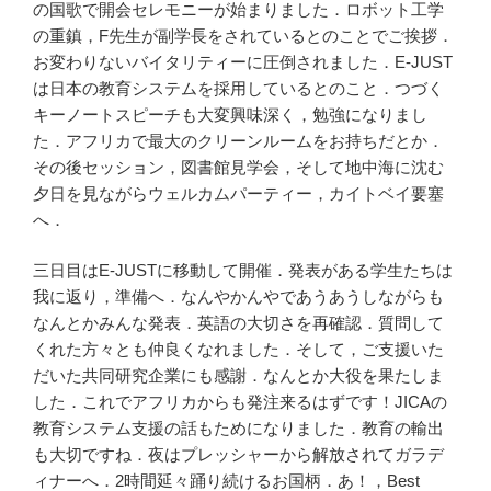
の国歌で開会セレモニーが始まりました．ロボット工学
の重鎮，F先生が副学長をされているとのことでご挨拶．
お変わりないバイタリティーに圧倒されました．E-JUST
は日本の教育システムを採用しているとのこと．つづく
キーノートスピーチも大変興味深く，勉強になりまし
た．アフリカで最大のクリーンルームをお持ちだとか．
その後セッション，図書館見学会，そして地中海に沈む
夕日を見ながらウェルカムパーティー，カイトベイ要塞
へ．
三日目はE-JUSTに移動して開催．発表がある学生たちは
我に返り，準備へ．なんやかんやであうあうしながらも
なんとかみんな発表．英語の大切さを再確認．質問して
くれた方々とも仲良くなれました．そして，ご支援いた
だいた共同研究企業にも感謝．なんとか大役を果たしま
した．これでアフリカからも発注来るはずです！JICAの
教育システム支援の話もためになりました．教育の輸出
も大切ですね．夜はプレッシャーから解放されてガラデ
ィナーへ．2時間延々踊り続けるお国柄．あ！，Best