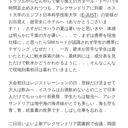
トラブルやらなんやらで乗り換えのカタール・ドーハで8
時間足止めされつつも，アレクサンドリアに到着．ホス
ト大学のエジプト日本科学技術大学（
E-JUST
）の皆様が
お出迎え．超安全にホテルへ（ありがとうございま
す！）．さすがにサハラの夏は暑いかと思いきや，体感
は明らかに千葉の方が暑い．．．で，まずは携帯を現地
仕様に，と思ったらSIMカードが認識されず学生の携帯に
テザリング（なぜだ！）．一方，硬水が苦手な学生は着
いたとたんに軟水探索の旅へ．最終的には，成分表を見
ただけで軟水かどうかわかるように．．．そんなこんな
で現地到着初日は暮れていきました．
大会初日はレジストレーションの日．登録だけ済ませて
大人は飲みへ．イスラムはお酒飲めないとのことで日本
人だけでちゃっかり前夜祭．学生たちは観光へ．アレク
サンドリアは地中海の海岸線がとても美しい．海も空も
青，青．絵葉書の世界です．しばし仕事を忘れる．
二日目いよいよ新アレクサンドリア図書館で会議．両国