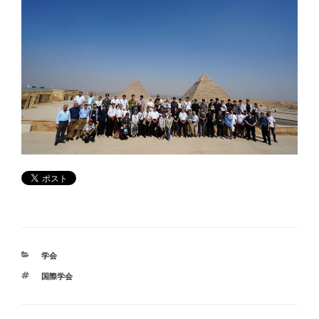
カ
学会
テ
タ
国際学会
ゴ
グ
リ
ー