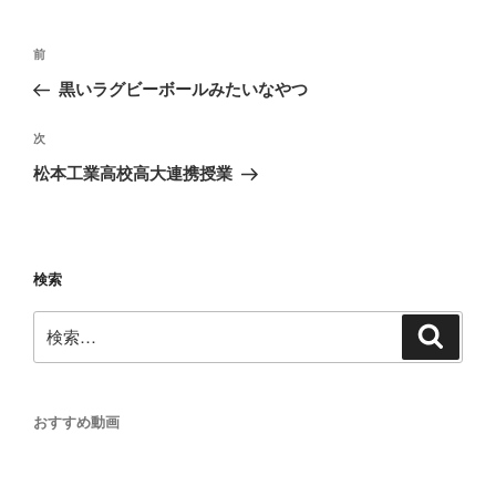
投
前
前
稿
の
黒いラグビーボールみたいなやつ
ナ
投
ビ
稿
次
次
ゲ
の
松本工業高校高大連携授業
投
ー
稿
シ
ョ
検索
ン
検
検
索
索:
おすすめ動画