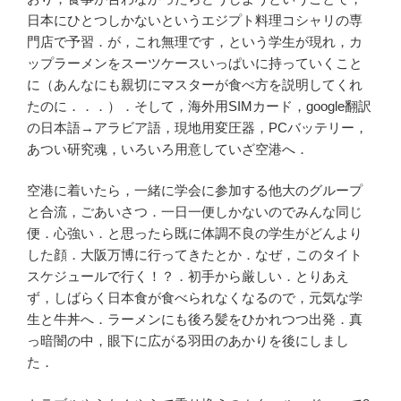
日本にひとつしかないというエジプト料理コシャリの専
門店で予習．が，これ無理です，という学生が現れ，カ
ップラーメンをスーツケースいっぱいに持っていくこと
に（あんなにも親切にマスターが食べ方を説明してくれ
たのに．．．）．そして，海外用SIMカード，google翻訳
の日本語→アラビア語，現地用変圧器，PCバッテリー，
あつい研究魂，いろいろ用意していざ空港へ．
空港に着いたら，一緒に学会に参加する他大のグループ
と合流，ごあいさつ．一日一便しかないのでみんな同じ
便．心強い．と思ったら既に体調不良の学生がどんより
した顔．大阪万博に行ってきたとか．なぜ，このタイト
スケジュールで行く！？．初手から厳しい．とりあえ
ず，しばらく日本食が食べられなくなるので，元気な学
生と牛丼へ．ラーメンにも後ろ髪をひかれつつ出発．真
っ暗闇の中，眼下に広がる羽田のあかりを後にしまし
た．