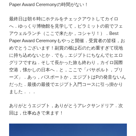
Paper Award Ceremonyの時間がない！
最終日は朝６時にホテルをチェックアウトしてカイロ
へ．ゆっくり博物館を見学して，ピラミットの前でフェ
アウェルランチ（ここで来たか，コシャリ！）．Best
Paper Award Ceremonyもやっと開催．受賞者の皆様，お
めでとうございます！副賞の楯は石のため重すぎて現地
に持ち込めないとか．でも，エジプトにちなんでヒエロ
グリフですね．そして長かった旅も終わり，カイロ国際
空港，懐かしの日本へ．と，ここで「バサボルト，プリ
ーズ」．あっ，パスポートか，エジプトはPの発音ないん
だった．最後の最後でエジプト入門コースに引っ掛かり
ました．．．
ありがとうエジプト，ありがとうアレクサンドリア．次
回は，仕事ぬきで来ます！