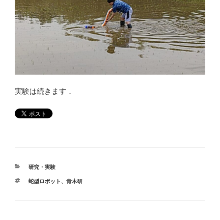
実験は続きます．
カ
研究・実験
テ
タ
蛇型ロボット
、
青木研
ゴ
グ
リ
ー