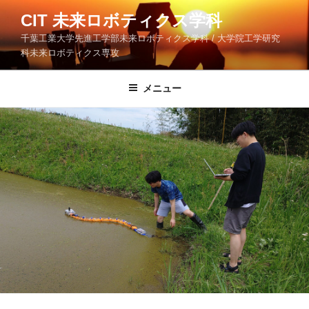
コ
CIT 未来ロボティクス学科
ン
千葉工業大学先進工学部未来ロボティクス学科 / 大学院工学研究
テ
科未来ロボティクス専攻
ン
ツ
メニュー
へ
ス
キ
ッ
プ