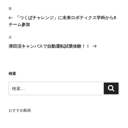
投
前
前
稿
の
「つくばチャレンジ」に未来ロボティクス学科から8
ナ
投
チーム参加
ビ
稿
ゲ
次
次
の
ー
津田沼キャンパスで自動運転試乗体験！！
投
シ
稿
ョ
ン
検索
検
検
索
索:
おすすめ動画