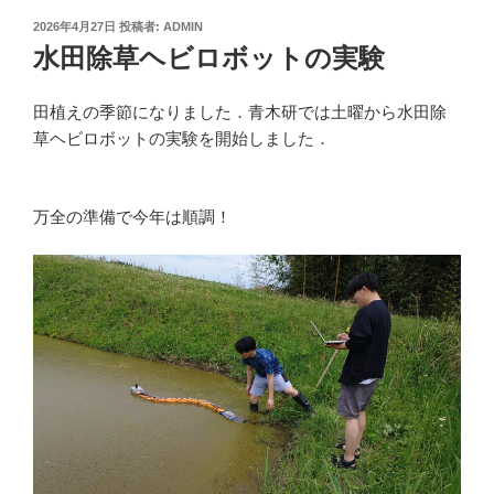
投
2026年4月27日
投稿者:
ADMIN
稿
水田除草ヘビロボットの実験
日:
田植えの季節になりました．青木研では土曜から水田除
草ヘビロボットの実験を開始しました．
万全の準備で今年は順調！