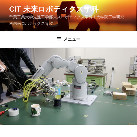
コ
CIT 未来ロボティクス学科
ン
千葉工業大学先進工学部未来ロボティクス学科 / 大学院工学研究
テ
科未来ロボティクス専攻
ン
ツ
メニュー
へ
ス
キ
ッ
プ