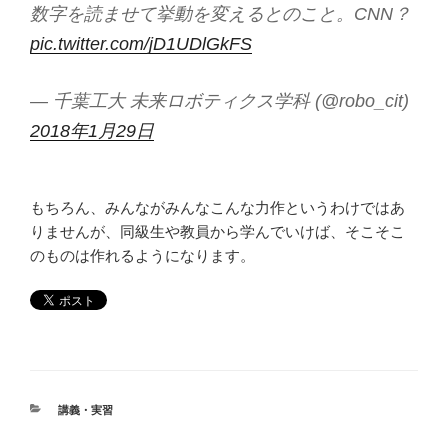
数字を読ませて挙動を変えるとのこと。CNN？
pic.twitter.com/jD1UDlGkFS
— 千葉工大 未来ロボティクス学科 (@robo_cit)
2018年1月29日
もちろん、みんながみんなこんな力作というわけではあ
りませんが、同級生や教員から学んでいけば、そこそこ
のものは作れるようになります。
カ
講義・実習
テ
ゴ