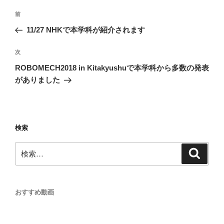
投
前
前
稿
の
11/27 NHKで本学科が紹介されます
ナ
投
ビ
稿
次
次
ゲ
の
ROBOMECH2018 in Kitakyushuで本学科から多数の発表
投
ー
がありました
稿
シ
ョ
ン
検索
検
検
索
索:
おすすめ動画