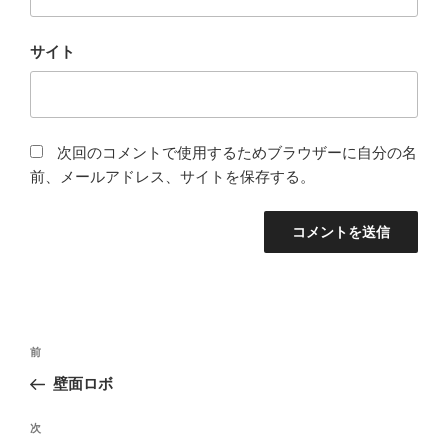
サイト
次回のコメントで使用するためブラウザーに自分の名
前、メールアドレス、サイトを保存する。
投
前
前
稿
の
壁面ロボ
ナ
投
ビ
稿
次
次