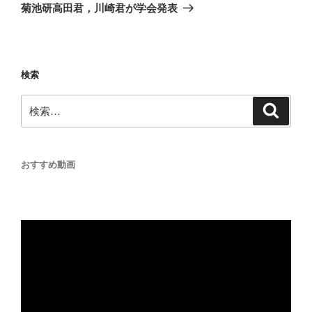
ゲ
の
菊池研高田君，川崎君が学会発表
投
ー
稿
シ
ョ
検索
ン
検
検
索
索:
おすすめ動画