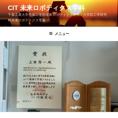
コ
CIT 未来ロボティクス学科
ン
千葉工業大学先進工学部未来ロボティクス学科 / 大学院工学研究
テ
科未来ロボティクス専攻
ン
ツ
メニュー
へ
ス
キ
ッ
プ