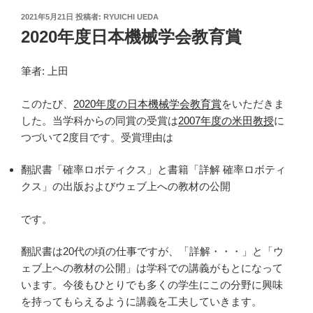
投
2021年5月21日
投稿者:
RYUICHI UEDA
稿
2020年度日本機械学会教育賞
日:
筆者: 上田
このたび、
2020年度の日本機械学会教育賞
をいただきま
した。当学科からの同賞の受賞は
2007年度の米田教授
に
つづいて2度目です。受賞理由は
翻訳書「確率ロボティクス」と書籍「詳解 確率ロボティ
クス」の出版およびウェブ上への教材の公開
です。
翻訳書は20代の頃の仕事ですが、「詳解・・・」と「ウ
ェブ上への教材の公開」は学科での講義がもとになって
います。今後もひとりでも多くの学生にこの分野に興味
を持ってもらえるように講義を工夫していきます。